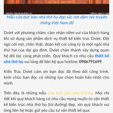
Mẫu cửa bức bàn nhà thờ họ đẹp sắc nét đậm nét truyền
thống Việt Nam (8)
Dviet với phương châm: cảm nhận niềm vui của khách hàng
khi sử dụng sản phẩm dịch vụ thiết kế kiến trúc Dviet. Đội
ngũ cởi mở, chân thật, đoàn kết coi công ty là một ngôi nhà
thứ hai của đại gia đình. Dviet chân thành xây dựng quan
hệ đối tác cùng phát triển. Quý khách có nhu cầu
thiết kế
nhà thờ họ
vui lòng để liên hệ qua hotline:
0986791699
Kiến Trúc Dviet cảm ơn bạn đọc đã theo dõi công trình,
kính chúc bạn đọc có những lựa chọn hoàn hảo nhất cho
mình.
Trên đây, là những mẫu
cửa bức bàn nhà thờ họ
. Mọi chi
tiết khi quý khách hàng có nhu cầu mong muốn tư vấn thiết
kế kiến trúc nhà thờ họ (từ đường) đẹp, xin quý khách vui
lòng liên hệ hoặc gửi yêu cầu tư vấn thiết kế qua: