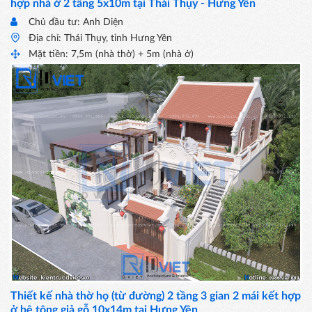
hợp nhà ở 2 tầng 5x10m tại Thái Thụy - Hưng Yên
Chủ đầu tư: Anh Diện
Địa chỉ: Thái Thụy, tỉnh Hưng Yên
Mặt tiền: 7,5m (nhà thờ) + 5m (nhà ở)
Thiết kế nhà thờ họ (từ đường) 2 tầng 3 gian 2 mái kết hợp
ở bê tông giả gỗ 10x14m tại Hưng Yên