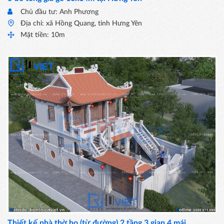
Chủ đầu tư: Anh Phương
Địa chỉ: xã Hồng Quang, tỉnh Hưng Yên
Mặt tiền: 10m
Thiết kế nhà thờ họ (từ đường) 2 tầng 3 gian 4 mái