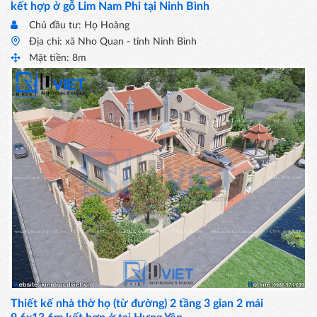
kết hợp ở gỗ Lim Nam Phi tại Ninh Bình
Chủ đầu tư: Họ Hoàng
Địa chỉ: xã Nho Quan - tỉnh Ninh Bình
Mặt tiền: 8m
Thiết kế nhà thờ họ (từ đường) 2 tầng 3 gian 2 mái