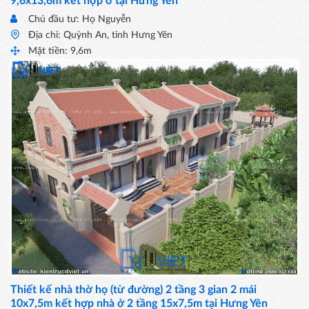
9,6x13,6m kết hợp ở tại Hưng Yên
Chủ đầu tư: Họ Nguyễn
Địa chỉ: Quỳnh An, tỉnh Hưng Yên
Mặt tiền: 9,6m
Thiết kế nhà thờ họ (từ đường) 2 tầng 3 gian 2 mái
10x7,5m kết hợp nhà ở 2 tầng 15x7,5m tại Hưng Yên