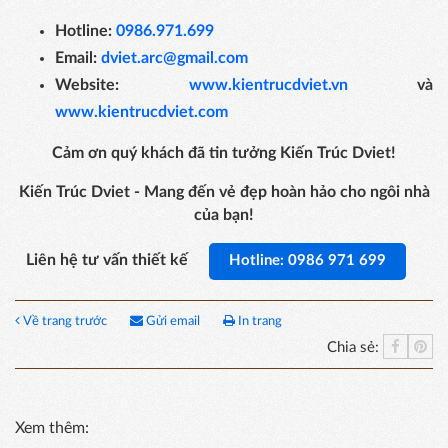
Hotline:
0986.971.699
Email:
dviet.arc@gmail.com
Website:
www.kientrucdviet.vn
và
www.kientrucdviet.com
Cảm ơn quý khách đã tin tưởng Kiến Trúc Dviet!
Kiến Trúc Dviet - Mang đến vẻ đẹp hoàn hảo cho ngôi nhà
của bạn!
Liên hệ tư vấn thiết kế
Hotline: 0986 971 699
Về trang trước
Gửi email
In trang
Chia sẻ:
Xem thêm: