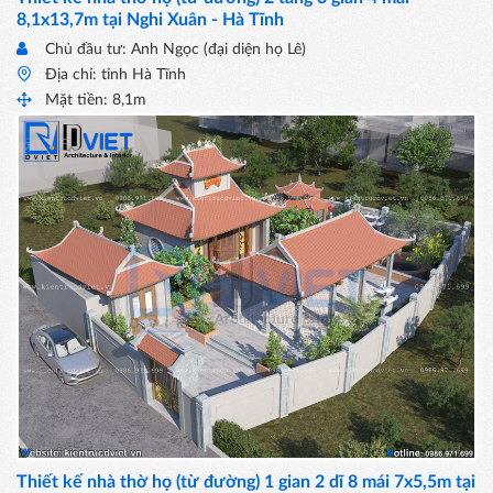
8,1x13,7m tại Nghi Xuân - Hà Tĩnh
Chủ đầu tư: Anh Ngọc (đại diện họ Lê)
Địa chỉ: tỉnh Hà Tĩnh
Mặt tiền: 8,1m
Thiết kế nhà thờ họ (từ đường) 1 gian 2 dĩ 8 mái 7x5,5m tại