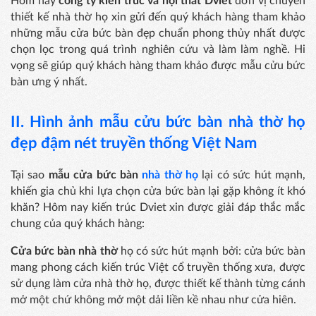
Hôm nay
công ty kiến trúc và nội thất Dviet
đơn vị chuyên
thiết kế nhà thờ họ xin gửi đến quý khách hàng tham khảo
những mẫu cửa bức bàn đẹp chuẩn phong thủy nhất được
chọn lọc trong quá trình nghiên cứu và làm làm nghề. Hi
vọng sẽ giúp quý khách hàng tham khảo được mẫu cửu bức
bàn ưng ý nhất.
II. Hình ảnh mẫu cửu bức bàn nhà thờ họ
đẹp đậm nét truyền thống Việt Nam
Tại sao
mẫu cửa bức bàn
nhà thờ họ
lại có sức hút mạnh,
khiến gia chủ khi lựa chọn cửa bức bàn lại gặp không ít khó
khăn? Hôm nay kiến trúc Dviet xin được giải đáp thắc mắc
chung của quý khách hàng:
Cửa bức bàn nhà thờ
họ có sức hút mạnh bởi: cửa bức bàn
mang phong cách kiến trúc Việt cổ truyền thống xưa, được
sử dụng làm cửa nhà thờ họ, được thiết kế thành từng cánh
mở một chứ không mở một dải liền kề nhau như cửa hiên.