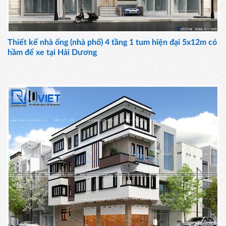
Thiết kế nhà ống (nhà phố) 4 tầng 1 tum hiện đại 5x12m có
hầm để xe tại Hải Dương