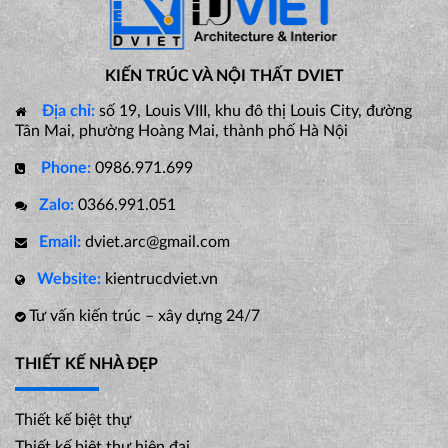
KIẾN TRÚC VÀ NỘI THẤT DVIET
Địa chỉ:
số 19, Louis VIII, khu đô thị Louis City, đường
Tân Mai, phường Hoàng Mai, thành phố Hà Nội
Phone:
0986.971.699
Zalo:
0366.991.051
Email:
dviet.arc@gmail.com
Website:
kientrucdviet.vn
Tư vấn kiến trúc – xây dựng 24/7
THIẾT KẾ NHÀ ĐẸP
Thiết kế biệt thự
Thiết kế biệt thự hiện đại