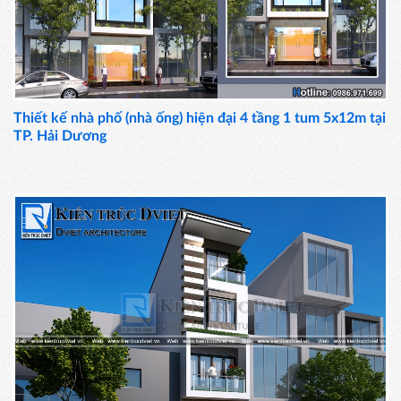
Thiết kế nhà phố (nhà ống) hiện đại 4 tầng 1 tum 5x12m tại
TP. Hải Dương