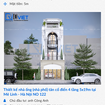
Mặt tiền: 5m
Thiết kế nhà ống (nhà phố) tân cổ điển 4 tầng 5x19m tại
Mê Linh - Hà Nội NO 122
Chủ đầu tư: anh Công Anh