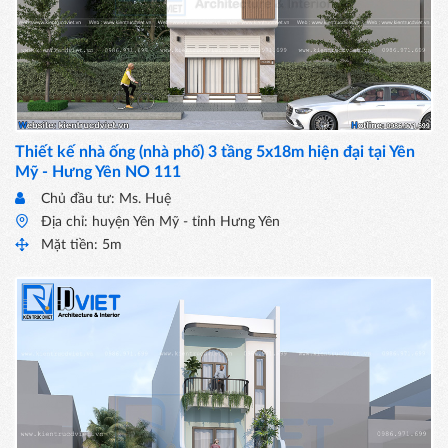
Thiết kế nhà ống (nhà phố) 3 tầng 5x18m hiện đại tại Yên
Mỹ - Hưng Yên NO 111
Chủ đầu tư: Ms. Huệ
Địa chỉ: huyện Yên Mỹ - tỉnh Hưng Yên
Mặt tiền: 5m