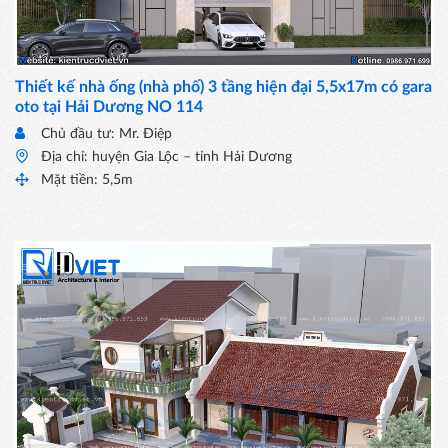
Thiết kế nhà ống (nhà phố) 3 tầng hiện đại 5,5x17m có gara
oto tại Hải Dương NO 114
Chủ đầu tư: Mr. Điệp
Địa chỉ: huyện Gia Lộc – tỉnh Hải Dương
Mặt tiền: 5,5m