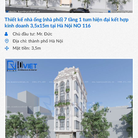
Thiết kế nhà ống (nhà phố) 7 tầng 1 tum hiện đại kết hợp
kinh doanh 3,5x15m tại Hà Nội NO 116
Chủ đầu tư: Mr. Đức
Địa chỉ: thành phố Hà Nội
Mặt tiền: 3,5m