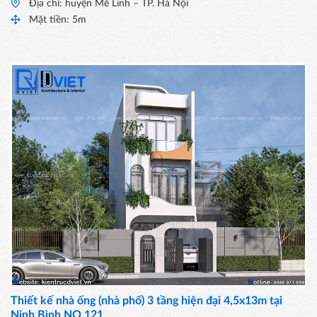
Địa chỉ: huyện Mê Linh – TP. Hà Nội
Mặt tiền: 5m
Thiết kế nhà ống (nhà phố) 3 tầng hiện đại 4,5x13m tại
Ninh Bình NO 121