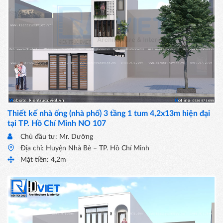
Thiết kế nhà ống (nhà phố) 3 tầng 1 tum 4,2x13m hiện đại
tại TP. Hồ Chí Minh NO 107
Chủ đầu tư: Mr. Dưỡng
Địa chỉ: Huyện Nhà Bè – TP. Hồ Chí Minh
Mặt tiền: 4,2m