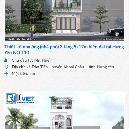
Thiết kế nhà ống (nhà phố) 3 tầng 5x17m hiện đại tại Hưng
Yên NO 110
Chủ đầu tư: Ms. Huế
Địa chỉ: xã Dân Tiến - huyện Khoái Châu – tỉnh Hưng Yên
Mặt tiền: 5m