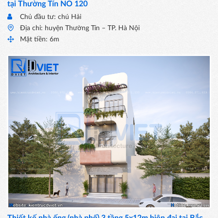
tại Thường Tín NO 120
Chủ đầu tư: chú Hải
Địa chỉ: huyện Thường Tín – TP. Hà Nội
Mặt tiền: 6m
Thiết kế nhà ống (nhà phố) 3 tầng 5x12m hiện đại tại Bắc