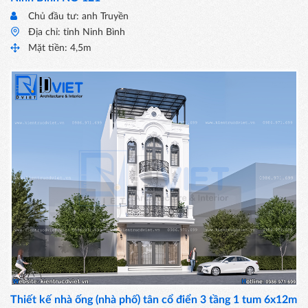
Chủ đầu tư: anh Truyền
Địa chỉ: tỉnh Ninh Bình
Mặt tiền: 4,5m
Thiết kế nhà ống (nhà phố) tân cổ điển 3 tầng 1 tum 6x12m