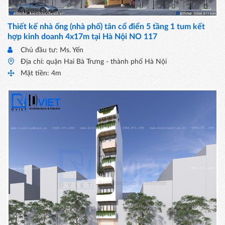
Thiết kế nhà ống (nhà phố) tân cổ điển 5 tầng 1 tum kết
hợp kinh doanh 4x17m tại Hà Nội NO 117
Chủ đầu tư: Ms. Yến
Địa chỉ: quận Hai Bà Trưng - thành phố Hà Nội
Mặt tiền: 4m