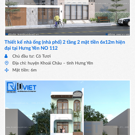
Thiết kế nhà ống (nhà phố) 2 tầng 2 mặt tiền 6x12m hiện
đại tại Hưng Yên NO 112
Chủ đầu tư: Cô Tươi
Địa chỉ: huyện Khoái Châu – tỉnh Hưng Yên
Mặt tiền: 6m