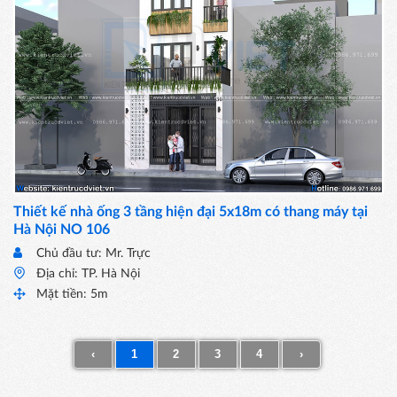
Thiết kế nhà ống 3 tầng hiện đại 5x18m có thang máy tại
Hà Nội NO 106
Chủ đầu tư: Mr. Trực
Địa chỉ: TP. Hà Nội
Mặt tiền: 5m
‹
1
2
3
4
›