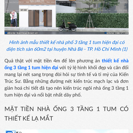
Hình ảnh mẫu thiết kế nhà phố 3 tầng 1 tum hiện đại có
diện tích sàn 60m2 tại huyện Nhà Bè - TP. Hồ Chí Minh (1)
Quả thật với mặt tiền 4m để lên phương án
thiết kế nhà
ống 3 tầng 1 tum hiện đại
với tỷ lệ hình khối đẹp và cân đối
mang lại nét sang trọng đòi hỏi sự tinh tế và tỉ mỷ của Kiến
Trúc Sư. Bằng những đường nét kiến trúc mạch lạc và đơn
giản hoá chi tiết đã tạo nên kiến trúc ngôi nhà ống 3 tầng 1
tum hiện đại và nổi bật nhất dãy phố.
MẶT TIỀN NHÀ ỐNG 3 TẦNG 1 TUM CÓ
THIẾT KẾ LẠ MẮT