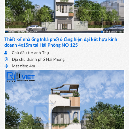
Thiết kế nhà ống (nhà phố) 6 tầng hiện đại kết hợp kinh
doanh 4x15m tại Hải Phòng NO 125
Chủ đầu tư: anh Thụ
Địa chỉ: thành phố Hải Phòng
Mặt tiền: 4m