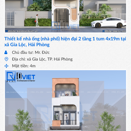
Thiết kế nhà ống (nhà phố) hiện đại 2 tầng 1 tum 4x19m tại
xã Gia Lộc, Hải Phòng
Chủ đầu tư: Mr. Đức
Địa chỉ: xã Gia Lộc, TP. Hải Phòng
Mặt tiền: 4m