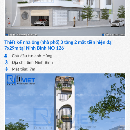
Thiết kế nhà ống (nhà phố) 3 tầng 2 mặt tiền hiện đại
7x29m tại Ninh Bình NO 126
Chủ đầu tư: anh Hùng
Địa chỉ: tỉnh Ninh Bình
Mặt tiền: 7m