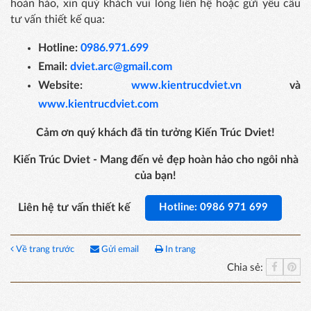
hoàn hảo, xin quý khách vui lòng liên hệ hoặc gửi yêu cầu
tư vấn thiết kế qua:
Hotline:
0986.971.699
Email:
dviet.arc@gmail.com
Website:
www.kientrucdviet.vn
và
www.kientrucdviet.com
Cảm ơn quý khách đã tin tưởng Kiến Trúc Dviet!
Kiến Trúc Dviet - Mang đến vẻ đẹp hoàn hảo cho ngôi nhà
của bạn!
Liên hệ tư vấn thiết kế
Hotline: 0986 971 699
Về trang trước
Gửi email
In trang
Chia sẻ: