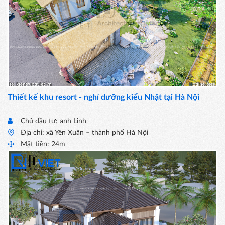
Thiết kế khu resort - nghỉ dưỡng kiểu Nhật tại Hà Nội
Chủ đầu tư: anh Linh
Địa chỉ: xã Yên Xuân – thành phố Hà Nội
Mặt tiền: 24m