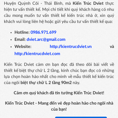
Huyện Quỳnh Côi - Thái Bình, mà
Kiến Trúc Dviet
thực
hiện tư vấn thiết kế. Mọi chi tiết khi quý khách hàng có nhu
cầu mong muốn tư vấn thiết kế kiến trúc nhà ở, xin quý
khách vui lòng liên hệ hoặc gửi yêu cầu tư vấn thiết kế qua:
Hotline:
0986.971.699
Email:
dviet.arc@gmail.com
Website:
http://kientrucdviet.vn
và
http://kientrucdviet.com
Kiến Trúc Dviet cảm ơn bạn đọc đã theo dõi bài viết về
thiết kế biệt thự chữ L 2 tầng, kính chúc bạn đọc có những
lựa chọn hoàn hảo nhất cho mình về mẫu thiết kế kiến trúc
của ngôi
biệt thự chữ L 2 tầng 90m2
này.
Cảm ơn quý khách đã tin tưởng Kiến Trúc Dviet!
Kiến Trúc Dviet - Mang đến vẻ đẹp hoàn hảo cho ngôi nhà
của bạn!