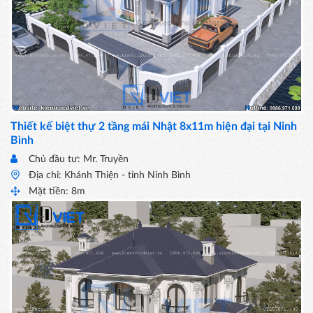
Thiết kế biệt thự 2 tầng mái Nhật 8x11m hiện đại tại Ninh
Bình
Chủ đầu tư: Mr. Truyền
Địa chỉ: Khánh Thiện - tỉnh Ninh Bình
Mặt tiền: 8m