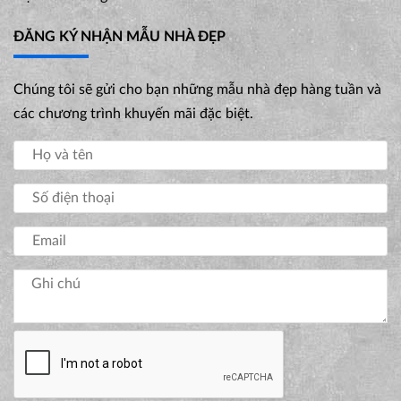
ĐĂNG KÝ NHẬN MẪU NHÀ ĐẸP
Chúng tôi sẽ gửi cho bạn những mẫu nhà đẹp hàng tuần và
các chương trình khuyến mãi đặc biệt.