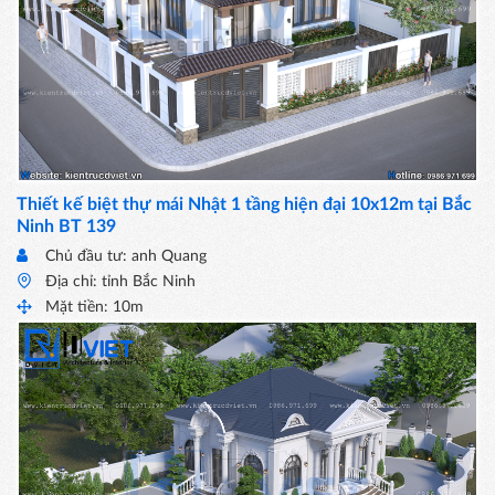
Thiết kế biệt thự mái Nhật 1 tầng hiện đại 10x12m tại Bắc
Ninh BT 139
Chủ đầu tư: anh Quang
Địa chỉ: tỉnh Bắc Ninh
Mặt tiền: 10m