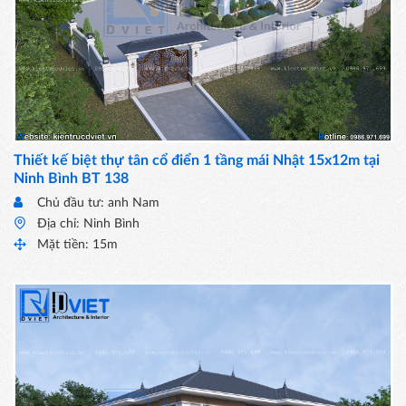
Thiết kế biệt thự tân cổ điển 1 tầng mái Nhật 15x12m tại
Ninh Bình BT 138
Chủ đầu tư: anh Nam
Địa chỉ: Ninh Bình
Mặt tiền: 15m