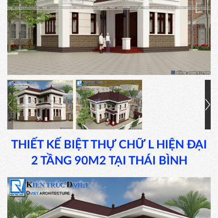
THIẾT KẾ BIỆT THỰ CHỮ L HIỆN ĐẠI
2 TẦNG 90M2 TẠI THÁI BÌNH