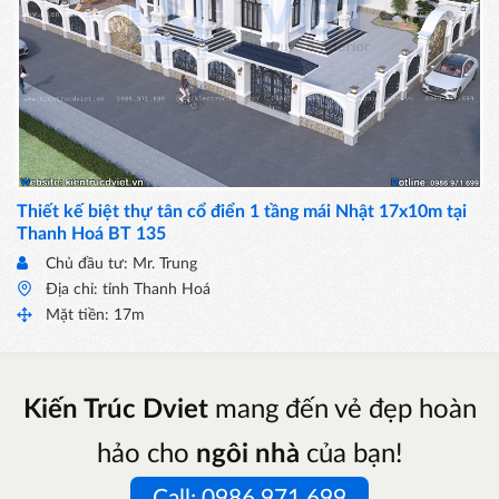
Thiết kế biệt thự tân cổ điển 1 tầng mái Nhật 17x10m tại
Thanh Hoá BT 135
Chủ đầu tư: Mr. Trung
Địa chỉ: tỉnh Thanh Hoá
Mặt tiền: 17m
Kiến Trúc Dviet
mang đến vẻ đẹp hoàn
hảo cho
ngôi nhà
của bạn!
Call: 0986 971 699