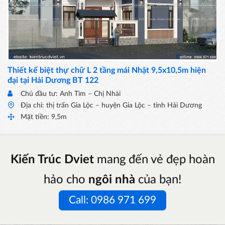
Thiết kế biệt thự chữ L 2 tầng mái Nhật 9,5x10,5m hiện
đại tại Hải Dương BT 122
Chủ đầu tư: Anh Tìm – Chị Nhài
Địa chỉ: thị trấn Gia Lộc – huyện Gia Lộc – tỉnh Hải Dương
Mặt tiền: 9,5m
Kiến Trúc Dviet
mang đến vẻ đẹp hoàn
hảo cho
ngôi nhà
của bạn!
Call: 0986 971 699