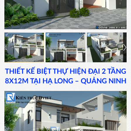
THIẾT KẾ BIỆT THỰ HIỆN ĐẠI 2 TẦNG
8X12M TẠI HẠ LONG – QUẢNG NINH