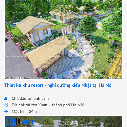
Thiết kế khu resort - nghỉ dưỡng kiểu Nhật tại Hà Nội
Chủ đầu tư: anh Linh
Địa chỉ: xã Yên Xuân – thành phố Hà Nội
Mặt tiền: 24m