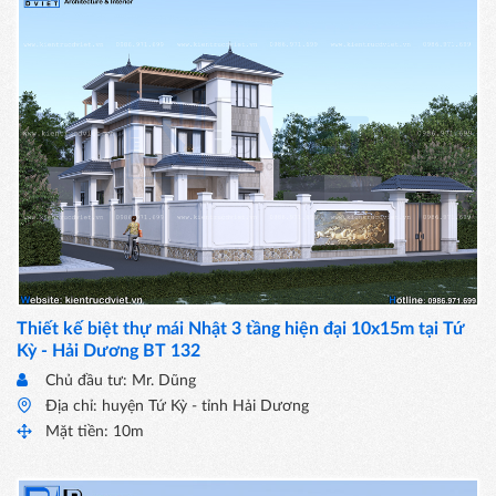
Thiết kế biệt thự mái Nhật 3 tầng hiện đại 10x15m tại Tứ
Kỳ - Hải Dương BT 132
Chủ đầu tư: Mr. Dũng
Địa chỉ: huyện Tứ Kỳ - tỉnh Hải Dương
Mặt tiền: 10m