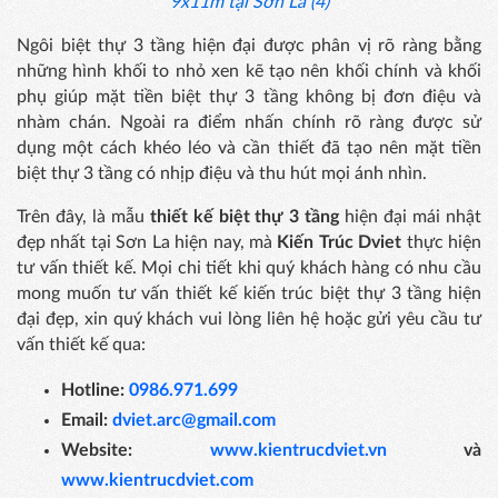
9x11m tại Sơn La (4)
Ngôi biệt thự 3 tầng hiện đại được phân vị rõ ràng bằng
những hình khối to nhỏ xen kẽ tạo nên khối chính và khối
phụ giúp mặt tiền biệt thự 3 tầng không bị đơn điệu và
nhàm chán. Ngoài ra điểm nhấn chính rõ ràng được sử
dụng một cách khéo léo và cần thiết đã tạo nên mặt tiền
biệt thự 3 tầng có nhịp điệu và thu hút mọi ánh nhìn.
Trên đây, là mẫu
thiết kế biệt thự 3 tầng
hiện đại mái nhật
đẹp nhất tại Sơn La hiện nay, mà
Kiến Trúc Dviet
thực hiện
tư vấn thiết kế. Mọi chi tiết khi quý khách hàng có nhu cầu
mong muốn tư vấn thiết kế kiến trúc biệt thự 3 tầng hiện
đại đẹp, xin quý khách vui lòng liên hệ hoặc gửi yêu cầu tư
vấn thiết kế qua:
Hotline:
0986.971.699
Email:
dviet.arc@gmail.com
Website:
www.kientrucdviet.vn
và
www.kientrucdviet.com