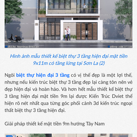
Hình ảnh mẫu thiết kế biệt thự 3 tầng hiện đại mặt tiền
9x11m có tầng lửng tại Sơn La (2)
Ngôi
biệt thự hiện đại 3 tầng
có vị thế đẹp là một lợi thế,
nhưng nếu kiến trúc biệt thự 3 tầng đẹp lại càng tôn nên vẻ
đẹp hiện đại và hoàn hảo. Và hơn hết mẫu thiết kế biệt thự
3 tầng hiện đại mặt tiền 9m lại được Kiến Trúc Dviet thể
hiện rõ nét nhất qua từng góc phối cảnh 3d kiến trúc ngoại
thất biệt thự 3 tầng hiện đại.
Giải pháp thiết kế mặt tiền 9m hướng Tây Nam