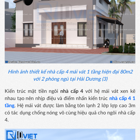
Hình ảnh thiết kế nhà cấp 4 mái vát 1 tầng hiện đại 80m2
với 2 phòng ngủ tại Hải Dương (3)
Kiến trúc mặt tiền ngôi
nhà cấp 4
với hệ mái vát xen kẽ
nhau tạo nên nhịp điệu và điểm nhấn kiến trúc
nhà cấp 4 1
tầng
. Hệ mái vát được làm bằng tôn lạnh 2 lớp lợp cao 3m
có tác dụng chống nóng vô cùng hiệu quả cho ngôi nhà cấp
4.