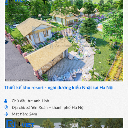
Thiết kế khu resort - nghỉ dưỡng kiểu Nhật tại Hà Nội
Chủ đầu tư: anh Linh
Địa chỉ: xã Yên Xuân – thành phố Hà Nội
Mặt tiền: 24m