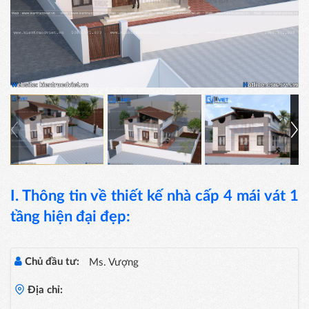
I. Thông tin về thiết kế nhà cấp 4 mái vát 1
tầng hiện đại đẹp:
Chủ đầu tư:
Ms. Vượng
Địa chỉ: