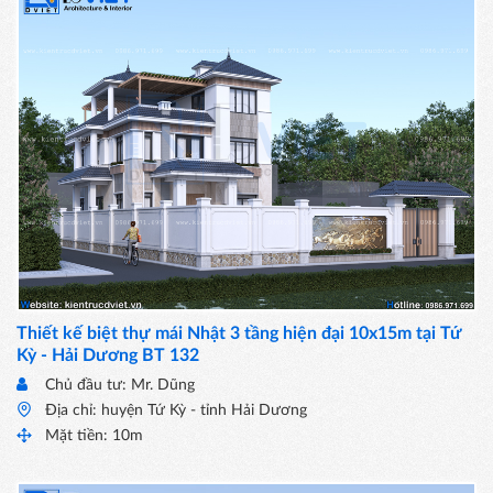
Thiết kế biệt thự mái Nhật 3 tầng hiện đại 10x15m tại Tứ
Kỳ - Hải Dương BT 132
Chủ đầu tư: Mr. Dũng
Địa chỉ: huyện Tứ Kỳ - tỉnh Hải Dương
Mặt tiền: 10m