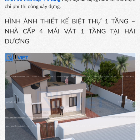
chi phí thi công xây dựng.
HÌNH ẢNH THIẾT KẾ BIỆT THỰ 1 TẦNG –
NHÀ CẤP 4 MÁI VÁT 1 TẦNG TẠI HẢI
DƯƠNG