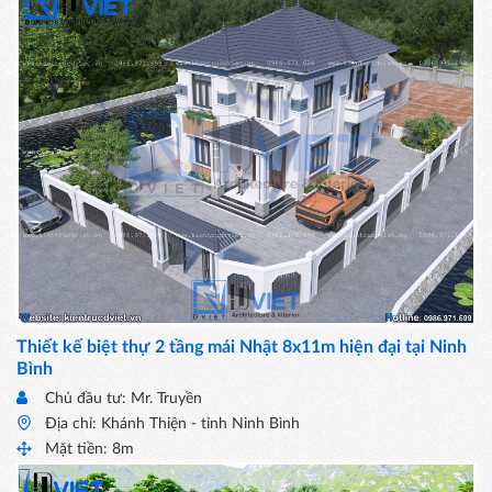
Thiết kế biệt thự 2 tầng mái Nhật 8x11m hiện đại tại Ninh
Bình
Chủ đầu tư: Mr. Truyền
Địa chỉ: Khánh Thiện - tỉnh Ninh Bình
Mặt tiền: 8m