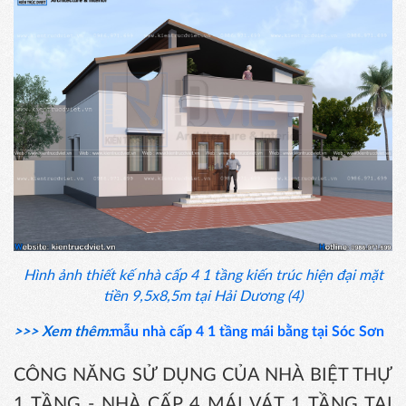
Hình ảnh thiết kế nhà cấp 4 1 tầng kiến trúc hiện đại mặt
tiền 9,5x8,5m tại Hải Dương (4)
>>> Xem thêm:
mẫu nhà cấp 4 1 tầng mái bằng tại Sóc Sơn
CÔNG NĂNG SỬ DỤNG CỦA NHÀ BIỆT THỰ
1 TẦNG - NHÀ CẤP 4 MÁI VÁT 1 TẦNG TẠI