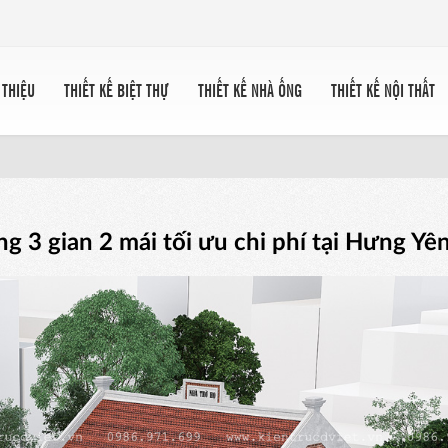
 THIỆU
THIẾT KẾ BIỆT THỰ
THIẾT KẾ NHÀ ỐNG
THIẾT KẾ NỘI THẤT
ng 3 gian 2 mái tối ưu chi phí tại Hưng Yê