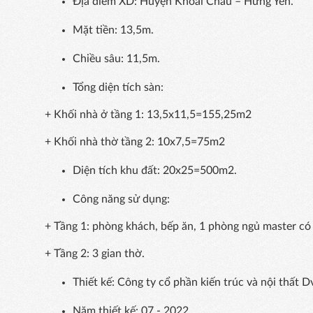
Địa điểm XD: Huyện Khoái Châu – Hưng Yên.
Mặt tiền: 13,5m.
Chiều sâu: 11,5m.
Tổng diện tích sàn:
+ Khối nhà ở tầng 1: 13,5x11,5=155,25m2
+ Khối nhà thờ tầng 2: 10x7,5=75m2
Diện tích khu đất: 20x25=500m2.
Công năng sử dụng:
+ Tầng 1: phòng khách, bếp ăn, 1 phòng ngủ master có 
+ Tầng 2: 3 gian thờ.
Thiết kế: Công ty cổ phần kiến trúc và nội thất Dv
Năm thiết kế: 07 - 2022.