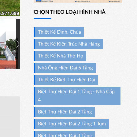
CHỌN THEO LOẠI HÌNH NHÀ
Thiết Kế Đình, Chùa
Thiết Kế Kiến Trúc Nhà Hàng
Thiết Kế Nhà Thờ Họ
Nhà Ống Hiện Đại 5 Tầng
Thiết Kế Biệt Thự Hiện Đại
Biệt Thự Hiện Đại 1 Tầng - Nhà Cấp
4
Biệt Thự Hiện Đại 2 Tầng
Biệt Thự Hiện Đại 2 Tầng 1 Tum
Biệt Thự Hiện Đại 3 Tầng