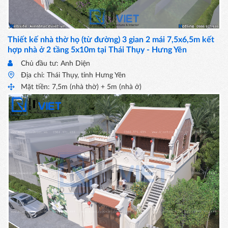
Thiết kế nhà thờ họ (từ đường) 3 gian 2 mái 7,5x6,5m kết
hợp nhà ở 2 tầng 5x10m tại Thái Thụy - Hưng Yên
Chủ đầu tư: Anh Diện
Địa chỉ: Thái Thụy, tỉnh Hưng Yên
Mặt tiền: 7,5m (nhà thờ) + 5m (nhà ở)