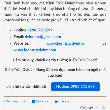
Thái Bình hiện nay, mà
Kiến Trúc Dviet
thực hiện tư vấn
thiết kế. Mọi chi tiết khi quý khách hàng có nhu cầu mong
muốn tư vấn thiết kế kiến trúc nhà thờ họ đẹp, xin quý
khách vui lòng liên hệ hoặc gửi yêu cầu tư vấn thiết kế qua:
Hotline:
0986.971.699
Email:
dviet.arc@gmail.com
Website:
www.kientrucdviet.vn
và
www.kientrucdviet.com
Cảm ơn quý khách đã tin tưởng Kiến Trúc Dviet!
Kiến Trúc Dviet - Mang đến vẻ đẹp hoàn hảo cho ngôi nhà
của bạn!
Liên hệ tư vấn thiết kế
Hotline: 0986 971 699
Về trang trước
Gửi email
In trang
Chia sẻ: