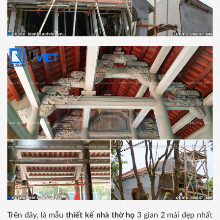
Trên đây, là mẫu
thiết kế nhà thờ họ
3 gian 2 mái đẹp nhất