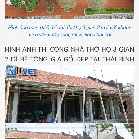
Hình ảnh mẫu thiết kế nhà thờ họ 3 gian 2 mái với khuôn
viên sân vườn rộng rãi và khoa học (6)
HÌNH ẢNH THI CÔNG NHÀ THỜ HỌ 3 GIAN
2 DĨ BÊ TÔNG GIẢ GỖ ĐẸP TẠI THÁI BÌNH