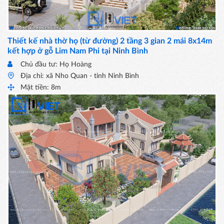
Thiết kế nhà thờ họ (từ đường) 2 tầng 3 gian 2 mái 8x14m
kết hợp ở gỗ Lim Nam Phi tại Ninh Bình
Chủ đầu tư: Họ Hoàng
Địa chỉ: xã Nho Quan - tỉnh Ninh Bình
Mặt tiền: 8m