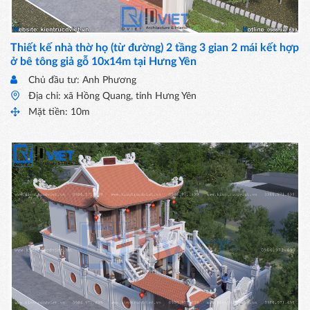
Thiết kế nhà thờ họ (từ đường) 2 tầng 3 gian 2 mái kết hợp
ở bê tông giả gỗ 10x14m tại Hưng Yên
Chủ đầu tư: Anh Phương
Địa chỉ: xã Hồng Quang, tỉnh Hưng Yên
Mặt tiền: 10m