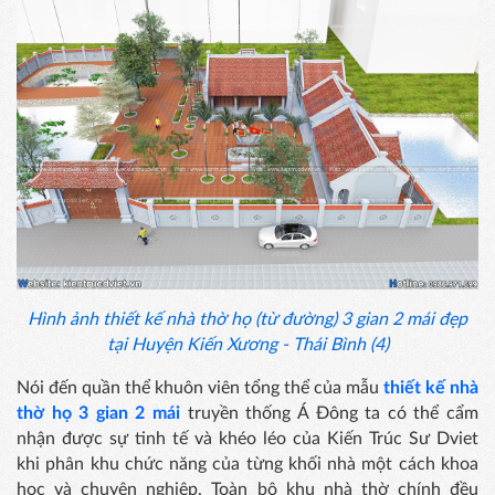
Hình ảnh thiết kế nhà thờ họ (từ đường) 3 gian 2 mái đẹp
tại Huyện Kiến Xương - Thái Bình (4)
Nói đến quần thể khuôn viên tổng thể của mẫu
thiết kế nhà
thờ họ 3 gian 2 mái
truyền thống Á Đông ta có thể cẩm
nhận được sự tinh tế và khéo léo của Kiến Trúc Sư Dviet
khi phân khu chức năng của từng khối nhà một cách khoa
học và chuyên nghiệp. Toàn bộ khu nhà thờ chính đều