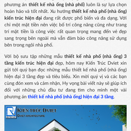
phương án
thiết kế nhà ống (nhà phố)
luôn là sự lựa chọn
hoàn hảo và tốt nhất. Xu hướng
thiết kế nhà phố (nhà ống)
kiến trúc hiện đại
đang rất được phổ biến và đa dạng. Với
chỉ một mặt tiền nên việc bố trí công năng cũng như trang
trí mặt tiền là công việc rất quan trọng mang đến vẻ đẹp
sang trọng bên ngoài mà vẫn đảm bảo công năng sử dụng
bên trong ngôi nhà phố.
Với bộ sưu tập những mẫu
thiết kế nhà phố (nhà ống) 3
tầng kiến trúc hiện đại
đẹp, hôm nay Kiến Trúc Dviet xin
gửi tới quý bạn đọc những mẫu thiết kế nhà phố (nhà ống)
hiện đại 3 tầng đẹp và tiêu biểu. Xin mời quý vị và các bạn
cùng đón xem và cảm nhận, Hy vọng bài viết này sẽ giúp ích
đối với những chủ đầu tư đang tìm cho mình một vài
phương án
thiết kế nhà phố (nhà ống) hiện đại 3 tầng
.