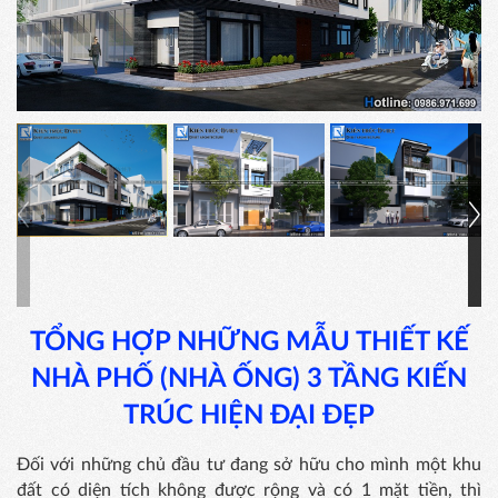
TỔNG HỢP NHỮNG MẪU THIẾT KẾ
NHÀ PHỐ (NHÀ ỐNG) 3 TẦNG KIẾN
TRÚC HIỆN ĐẠI ĐẸP
Đối với những chủ đầu tư đang sở hữu cho mình một khu
đất có diện tích không được rộng và có 1 mặt tiền, thì