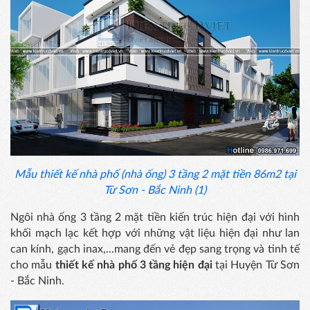
Mẫu thiết kế nhà phố (nhà ống) 3 tầng 2 mặt tiền 86m2 tại
Từ Sơn - Bắc Ninh (1)
Ngôi nhà ống 3 tầng 2 mặt tiền kiến trúc hiện đại với hình
khối mạch lạc kết hợp với những vật liệu hiện đại như lan
can kính, gạch inax,...mang đến vẻ đẹp sang trọng và tinh tế
cho mẫu
thiết kế nhà phố 3 tầng hiện đại
tại Huyện Từ Sơn
- Bắc Ninh.