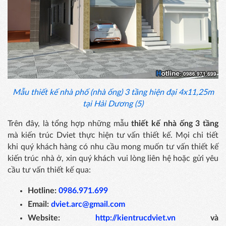
Mẫu thiết kế nhà phố (nhà ống) 3 tầng hiện đại 4x11,25m
tại Hải Dương (5)
Trên đây, là tổng hợp những mẫu
thiết kế nhà ống 3 tầng
mà kiến trúc Dviet thực hiện tư vấn thiết kế. Mọi chi tiết
khi quý khách hàng có nhu cầu mong muốn tư vấn thiết kế
kiến trúc nhà ở, xin quý khách vui lòng liên hệ hoặc gửi yêu
cầu tư vấn thiết kế qua:
Hotline:
0986.971.699
Email:
dviet.arc@gmail.com
Website:
http://kientrucdviet.vn
và