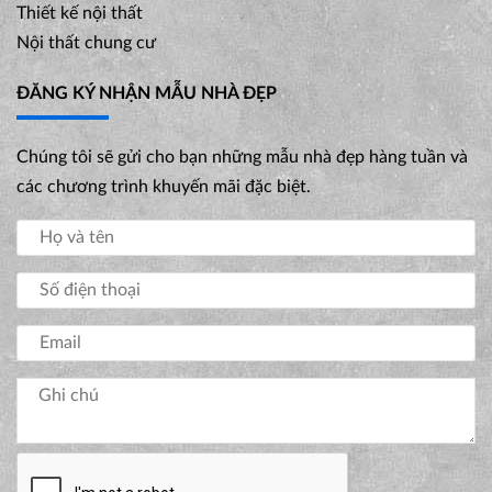
Thiết kế nội thất
Nội thất chung cư
ĐĂNG KÝ NHẬN MẪU NHÀ ĐẸP
Chúng tôi sẽ gửi cho bạn những mẫu nhà đẹp hàng tuần và
các chương trình khuyến mãi đặc biệt.