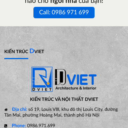
hảo cho
ngôi nhà
của bạn!
Call: 0986 971 699
D
KIẾN TRÚC
VIET
KIẾN TRÚC VÀ NỘI THẤT DVIET
Địa chỉ:
số 19, Louis VIII, khu đô thị Louis City, đường
Tân Mai, phường Hoàng Mai, thành phố Hà Nội
Phone:
0986.971.699