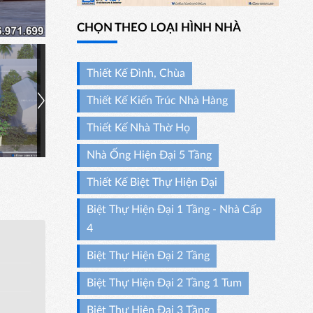
CHỌN THEO LOẠI HÌNH NHÀ
Thiết Kế Đình, Chùa
Thiết Kế Kiến Trúc Nhà Hàng
Thiết Kế Nhà Thờ Họ
Nhà Ống Hiện Đại 5 Tầng
Thiết Kế Biệt Thự Hiện Đại
Biệt Thự Hiện Đại 1 Tầng - Nhà Cấp
4
Biệt Thự Hiện Đại 2 Tầng
Biệt Thự Hiện Đại 2 Tầng 1 Tum
Biệt Thự Hiện Đại 3 Tầng