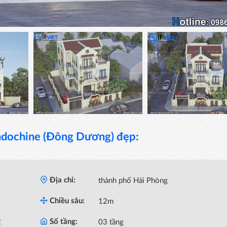
g indochine (Đông Dương)
đẹp:
Địa chỉ:
thành phố Hải Phòng
Chiều sâu:
12m
Số tầng:
2
03 tầng