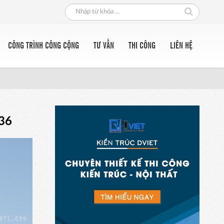
CÔNG TRÌNH CÔNG CỘNG
TƯ VẤN
THI CÔNG
LIÊN HỆ
136