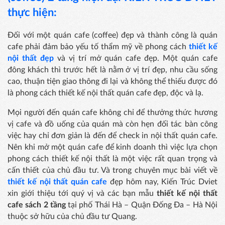
thực hiện:
Đối với một quán cafe (coffee) đẹp và thành công là quán
cafe phải đảm bảo yếu tố thẩm mỹ về phong cách
thiết kế
nội thất đẹp
và vị trí mở quán cafe đẹp. Một quán cafe
đông khách thì trước hết là nằm ở vị trí đẹp, nhu cầu sống
cao, thuận tiện giao thông đi lại và không thể thiếu được đó
là phong cách thiết kế nội thất quán cafe đẹp, độc và lạ.
Mọi người đến quán cafe không chỉ để thưởng thức hương
vị cafe và đồ uống của quán mà còn hẹn đối tác bàn công
việc hay chỉ đơn giản là đến để check in nội thất quán cafe.
Nên khi mở một quán cafe để kinh doanh thì việc lựa chọn
phong cách thiết kế nội thất là một việc rất quan trọng và
cấn thiết của chủ đầu tư. Và trong chuyên mục bài viết về
thiết kế nội thất quán cafe
đẹp hôm nay, Kiến Trúc Dviet
xin giới thiệu tới quý vị và các bạn mẫu
thiết kế nội thất
cafe sách 2 tầng
tại phố Thái Hà – Quận Đống Đa – Hà Nội
thuộc sở hữu của chủ đầu tư Quang.