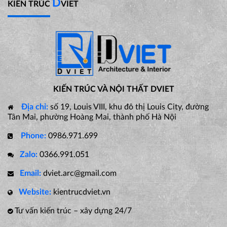
D
KIẾN TRÚC
VIET
KIẾN TRÚC VÀ NỘI THẤT DVIET
Địa chỉ:
số 19, Louis VIII, khu đô thị Louis City, đường
Tân Mai, phường Hoàng Mai, thành phố Hà Nội
Phone:
0986.971.699
Zalo:
0366.991.051
Email:
dviet.arc@gmail.com
Website:
kientrucdviet.vn
Tư vấn kiến trúc – xây dựng 24/7