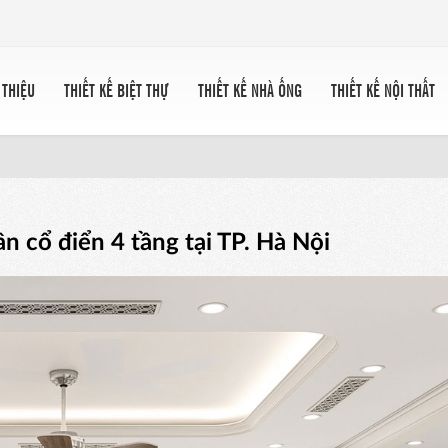
 THIỆU
THIẾT KẾ BIỆT THỰ
THIẾT KẾ NHÀ ỐNG
THIẾT KẾ NỘI THẤT
ân cổ điển 4 tầng tại TP. Hà Nội