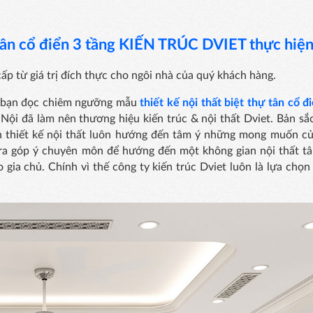
tân cổ điển
3 tầng
KIẾN TRÚC DVIET thực hiện
ấp từ giá trị đích thực cho ngôi nhà của quý khách hàng.
uý bạn đọc chiêm ngưỡng mẫu
thiết kế nội thất biệt thự tân cổ đ
ội đã làm nên thương hiệu kiến trúc & nội thất Dviet. Bản sắc
bản thiết kế nội thất luôn hướng đến tâm ý những mong muốn củ
 ra góp ý chuyên môn để hướng đến một không gian nội thất tâ
gia chủ. Chính vì thế công ty kiến trúc Dviet luôn là lựa chọ