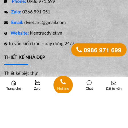
Phone:
0986.971.699
Zalo:
0366.991.051
Email:
dviet.arc@gmail.com
Website:
kientrucdviet.vn
Tư vấn kiến trúc – xây dựng 24/7
0986 971 699
THIẾT KẾ NHÀ ĐẸP
Thiết kế biệt thự
Thiết kế biệt thự hiện đại
Thiết kế biệt thự Pháp
Hotline
Trang chủ
Zalo
Chat
Đặt tư vấn
Thiết kế biệt thự tân cổ điển
Thiết kế nhà ống
Thiết kế nhà ống hiện đại
Thiết kế nhà ống kiểu pháp
Thiết kế nhà ống tân cổ điển