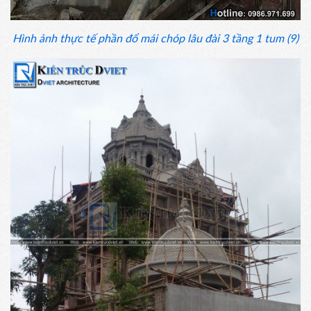
Hình ảnh thực tế phần đổ mái chóp lâu đài 3 tầng 1 tum (9)