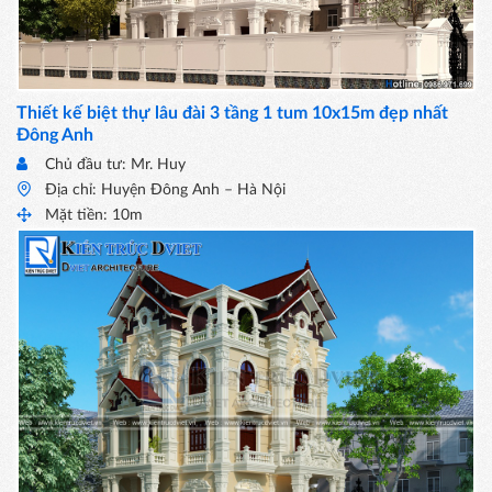
Thiết kế biệt thự lâu đài 3 tầng 1 tum 10x15m đẹp nhất
Đông Anh
Chủ đầu tư: Mr. Huy
Địa chỉ: Huyện Đông Anh – Hà Nội
Mặt tiền: 10m