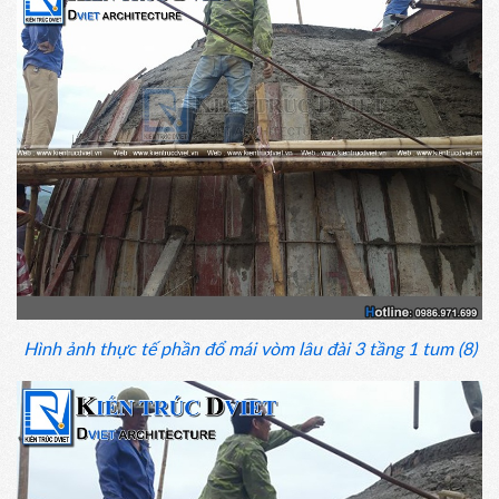
Hình ảnh thực tế phần đổ mái vòm lâu đài 3 tầng 1 tum (8)