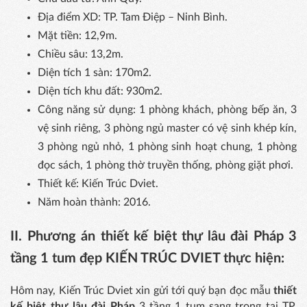
Địa điểm XD: TP. Tam Điệp – Ninh Bình.
Mặt tiền: 12,9m.
Chiều sâu: 13,2m.
Diện tích 1 sàn: 170m2.
Diện tích khu đất: 930m2.
Công năng sử dụng: 1 phòng khách, phòng bếp ăn, 3
vệ sinh riêng, 3 phòng ngủ master có vệ sinh khép kín,
3 phòng ngủ nhỏ, 1 phòng sinh hoạt chung, 1 phòng
đọc sách, 1 phòng thờ truyền thống, phòng giặt phơi.
Thiết kế: Kiến Trúc Dviet.
Năm hoàn thành: 2016.
II. Phương án thiết kế biệt thự lâu đài Pháp 3
tầng 1 tum đẹp KIẾN TRÚC DVIET thực hiện:
Hôm nay, Kiến Trúc Dviet xin gửi tới quý bạn đọc mẫu
thiết
kế biệt thự lâu đài Pháp
3 tầng 1 tum sang trọng tại TP.