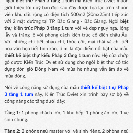
Ngôi
biệt thự Pháp 3 tầng 1 tum
mà Kiến Trúc Dviet muốn
giới thiệu tới quý bạn đọc sau đây được tọa lạc trên khuôn
viên khu đất rộng có diện tích 500m2 (20mx25m) tiếp xúc
với 2 mặt đường tại TP. Bắc Giang - Bắc Giang. Ngôi
biệt
thự kiến trúc Pháp 3 tầng 1 tum
với vẻ đẹp nguy nga, lộng
lẫy và tráng lệ với phong cách kiến trúc cổ điển châu Âu.
Với những chi tiết phào chỉ, thức cột, mái thái và chi tiết
hoa văn họa tiết tinh xảo, tỉ mỉ là đặc điểm nổi bật của mẫu
thiết kế biệt thự kiểu Pháp 3 tầng 1 tum
này. Hệ cửa chớp
gỗ được Kiến Trúc Dviet sử dụng cho ngôi biệt thự có tác
dụng đón gió Đông Nam về mùa hè nhưng vẫn ấm áp về
mùa đông.
Nói về công năng sử dụng của mẫu
thiết kế biệt thự Pháp
3 tầng 1 tum
này, Kiến Trúc Dviet xin trình bày sơ bộ về
công năng các tầng dưới đây:
Tầng 1:
1 phòng khách lớn, 1 khu bếp, 1 phòng ăn lớn, 1 vệ
sinh chung.
Tầng 2:
2 phòng ngủ master với vệ sinh riêng, 2 phòng ngủ