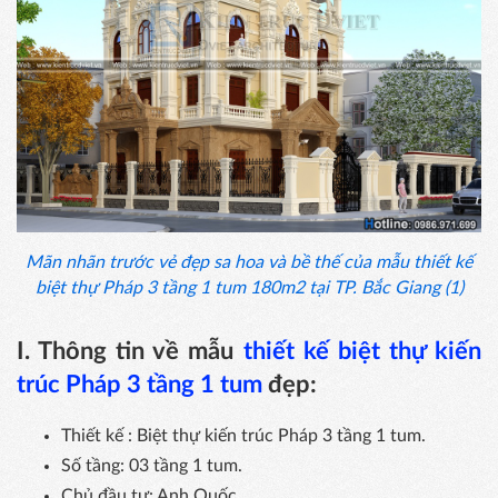
Mãn nhãn trước vẻ đẹp sa hoa và bề thế của mẫu thiết kế
biệt thự Pháp 3 tầng 1 tum 180m2 tại TP. Bắc Giang (1)
I. Thông tin về mẫu
thiết kế biệt thự kiến
trúc Pháp 3 tầng 1 tum
đẹp:
Thiết kế : Biệt thự kiến trúc Pháp 3 tầng 1 tum.
Số tầng: 03 tầng 1 tum.
Chủ đầu tư: Anh Quốc.