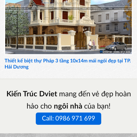
Thiết kế biệt thự Pháp 3 tầng 10x14m mái ngói đẹp tại TP.
Hải Dương
Kiến Trúc Dviet
mang đến vẻ đẹp hoàn
hảo cho
ngôi nhà
của bạn!
Call: 0986 971 699