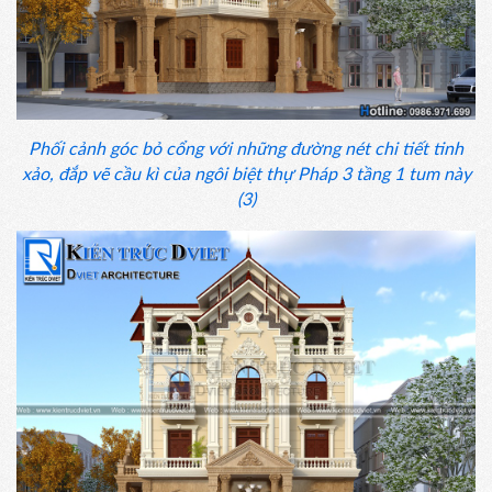
Phối cảnh góc bỏ cổng với những đường nét chi tiết tinh
xảo, đắp vẽ cầu kì của ngôi biệt thự Pháp 3 tầng 1 tum này
(3)